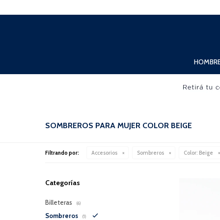
Lunes a Viernes de 10:00hs. a 20:00hs. Sábados de 10:00hs. a 19:00hs.
HOMBR
SOMBREROS PARA MUJER COLOR BEIGE
Filtrando por:
Accesorios
Sombreros
Color:
Beige
Categorías
Billeteras
(6)
Sombreros
(1)