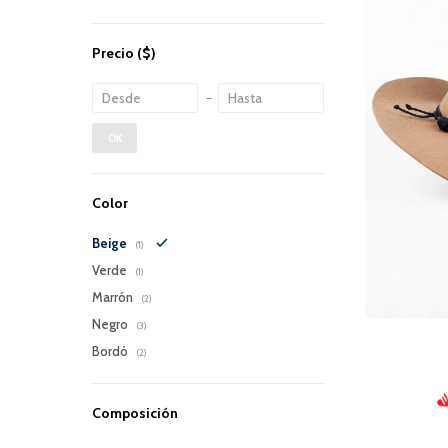
Precio
($)
OK
Color
Beige
(1)
Verde
(1)
Marrón
(2)
Negro
(3)
Bordó
(2)
Composición