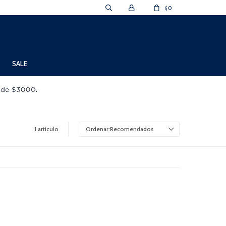
0
$
SALE
1 artículo
Recomendados