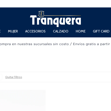
 Domingos de 11hs. a 13.30hs. y de 14hs. a 19hs.
E
MUJER
ACCESORIOS
CALZADO
HOME
GIFT CARD
Quitar filtros