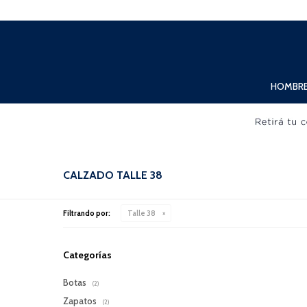
Lunes a Viernes de 10:00hs. a 20:00hs. Sábados de 10:00hs. a 19:00hs.
HOMBR
CALZADO TALLE 38
Filtrando por:
Talle 38
Categorías
Botas
(2)
Zapatos
(2)