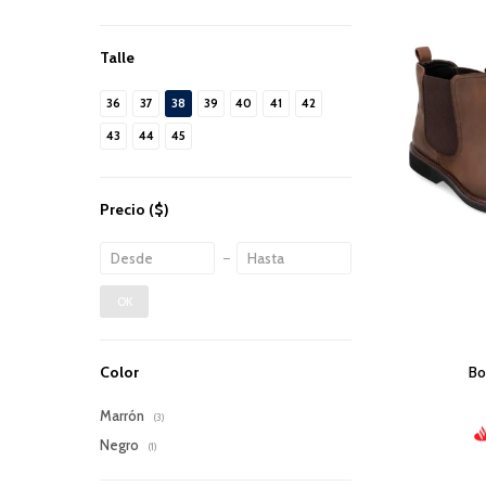
Talle
36
37
38
39
40
41
42
43
44
45
Precio
($)
OK
Bo
Color
Marrón
(3)
Negro
(1)