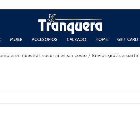
 Domingos de 11hs. a 13.30hs. y de 14hs. a 19hs.
E
MUJER
ACCESORIOS
CALZADO
HOME
GIFT CARD