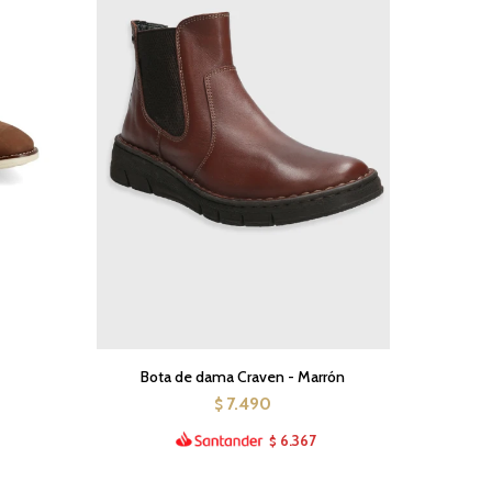
Bota de dama Craven - Marrón
7.490
$
6.367
$