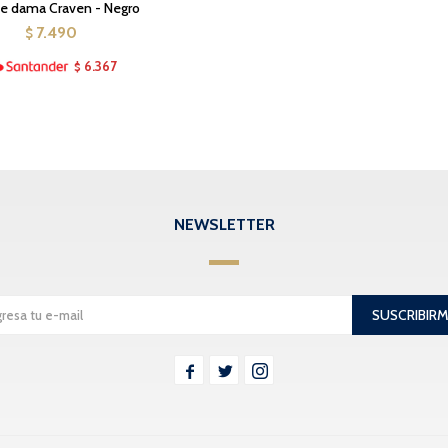
de dama Craven - Negro
7.490
$
6.367
$
NEWSLETTER
SUSCRIBIR


