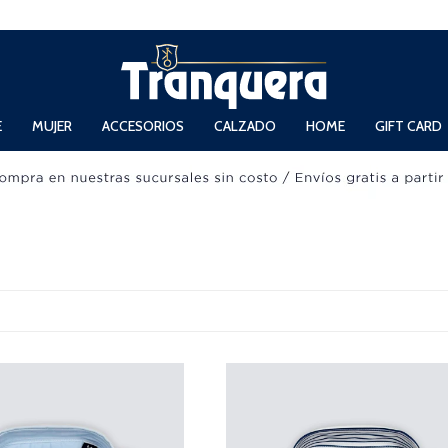
 Domingos de 11hs. a 13.30hs. y de 14hs. a 19hs.
E
MUJER
ACCESORIOS
CALZADO
HOME
GIFT CARD