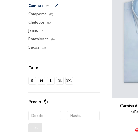
Camisas
(25)
Camperas
(13)
Chalecos
(10)
Jeans
(2)
Pantalones
(14)
Sacos
(13)
Talle
S
M
L
XL
XXL
Precio
($)
Camisa d
s/B
OK