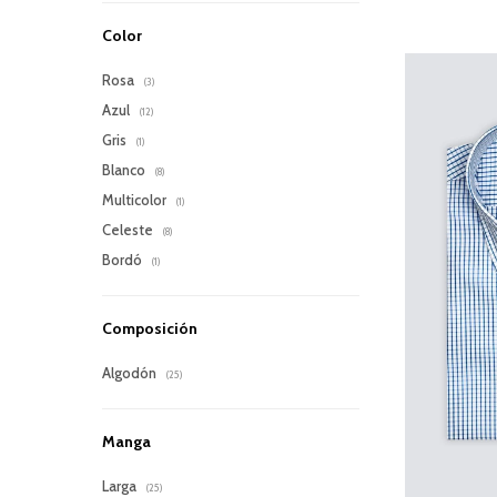
Color
Rosa
(3)
Azul
(12)
Gris
(1)
Blanco
(8)
Multicolor
(1)
Celeste
(8)
Bordó
(1)
Composición
Algodón
(25)
Manga
Larga
(25)