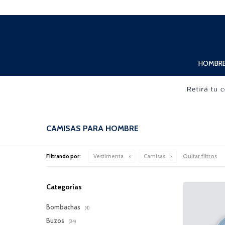
Lunes a Viernes de 10:00hs. a 20:00hs. Sábados de 10:00hs. a 19:00hs.
HOMBR
CAMISAS PARA HOMBRE
Quitar filtros
Filtrando por:
Vestimenta
Camisas
Categorías
Bombachas
(4)
Buzos
(34)