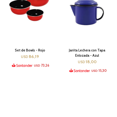
Set de Bowls - Rojo
Jarrita Lechera con Tapa
Enlozada - Azul
86,19
USD
18,00
USD
73,26
USD
15,30
USD