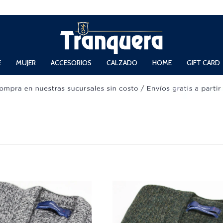
 Domingos de 11hs. a 13.30hs. y de 14hs. a 19hs.
E
MUJER
ACCESORIOS
CALZADO
HOME
GIFT CARD