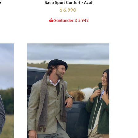
e
Saco Sport Confort - Azul
6.990
$
5.942
$