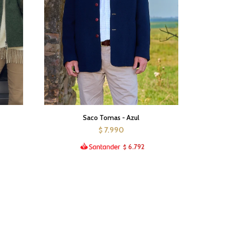
Saco Tomas - Azul
7.990
$
6.792
$