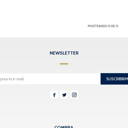
MOSTRANDO
13
DE
13
NEWSLETTER
SUSCRIBIR



COMPRA