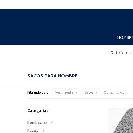
Lunes a Viernes de 10:00hs. a 20:00hs. Sábados de 10:00hs. a 19:00hs.
HOMBR
SACOS PARA HOMBRE
Quitar filtros
Filtrando por:
Vestimenta
Sacos
Categorías
Bombachas
(4)
Buzos
(35)