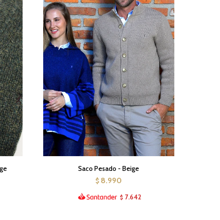
nge
Saco Pesado - Beige
8.990
$
7.642
$