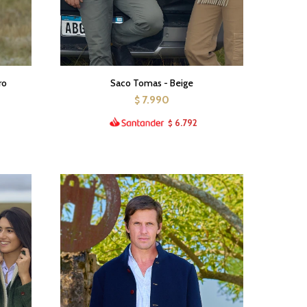
ro
Saco Tomas - Beige
7.990
$
6.792
$