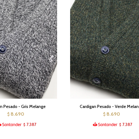
n Pesado - Gris Melange
Cardigan Pesado - Verde Mela
8.690
8.690
$
$
7.387
7.387
$
$