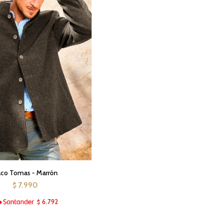
co Tomas - Marrón
7.990
$
6.792
$