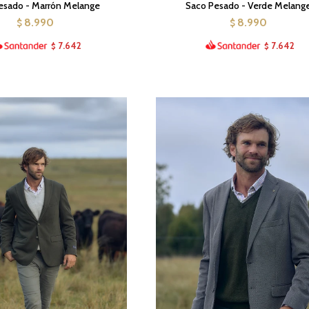
esado - Marrón Melange
Saco Pesado - Verde Melang
8.990
8.990
$
$
7.642
7.642
$
$