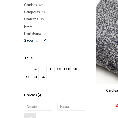
Camisas
(25)
Camperas
(13)
Chalecos
(10)
Jeans
(2)
Pantalones
(14)
Sacos
(13)
Talle
S
M
L
XL
XXL
XXXL
50
52
54
56
Cardiga
Precio
($)
OK