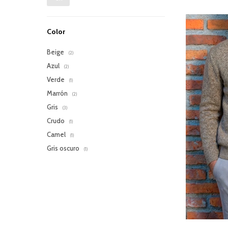
Color
Beige
(2)
Azul
(2)
Verde
(1)
Marrón
(2)
Gris
(3)
Crudo
(1)
Camel
(1)
Gris oscuro
(1)