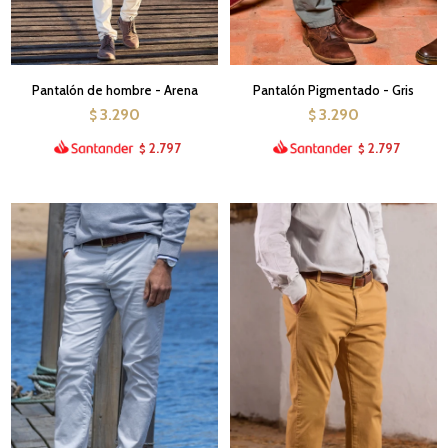
Pantalón de hombre - Arena
Pantalón Pigmentado - Gris
3.290
3.290
$
$
2.797
2.797
$
$