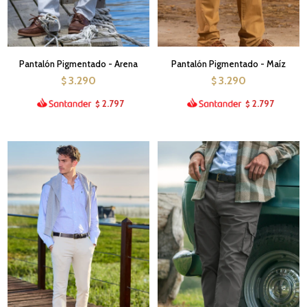
Pantalón Pigmentado - Arena
Pantalón Pigmentado - Maíz
3.290
3.290
$
$
2.797
2.797
$
$