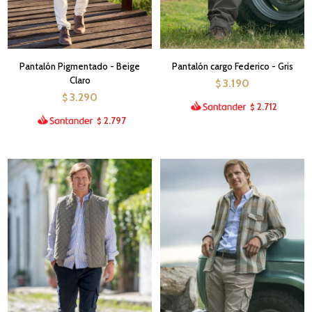
Pantalón Pigmentado - Beige
Pantalón cargo Federico - Gris
Claro
3.190
$
3.290
$
2.712
$
2.797
$