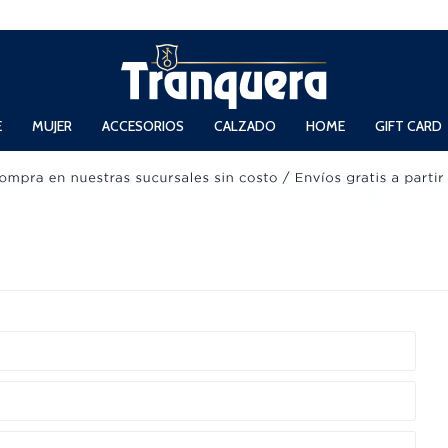
 Domingos de 11hs. a 13.30hs. y de 14hs. a 19hs.
E
MUJER
ACCESORIOS
CALZADO
HOME
GIFT CARD