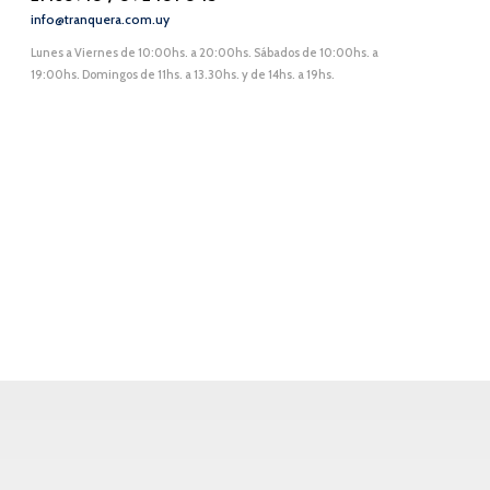
info@tranquera.com.uy
Lunes a Viernes de 10:00hs. a 20:00hs. Sábados de 10:00hs. a
19:00hs. Domingos de 11hs. a 13.30hs. y de 14hs. a 19hs.