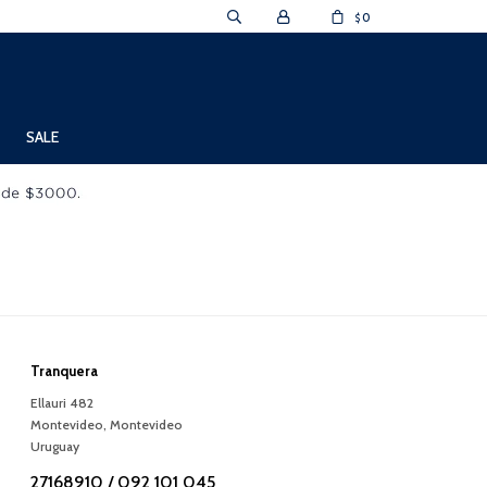
0
$
SALE
Tranquera
Ellauri 482
Montevideo
,
Montevideo
Uruguay
27168910 / 092 101 045