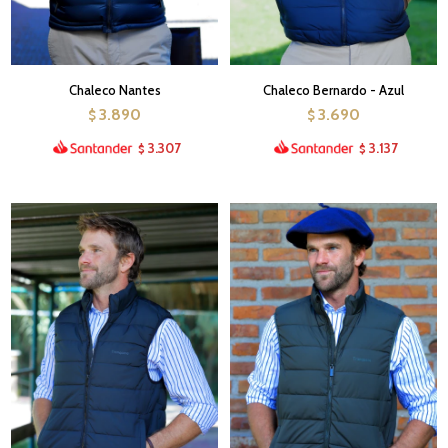
Chaleco Nantes
Chaleco Bernardo - Azul
3.890
3.690
$
$
3.307
3.137
$
$