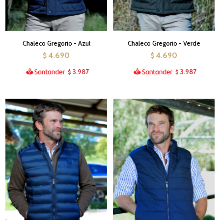
Chaleco Gregorio - Azul
Chaleco Gregorio - Verde
4.690
4.690
$
$
3.987
3.987
$
$