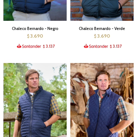
Chaleco Bernardo - Negro
Chaleco Bernardo - Verde
3.690
3.690
$
$
3.137
3.137
$
$