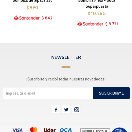
Bombilla de alpaca 33c
Bombilla Melo - Boca
Superpuesta
990
$
10.260
$
842
$
8.721
$
NEWSLETTER
¡Suscribite y recibí todas nuestras novedades!
SUSCRIBIRME


