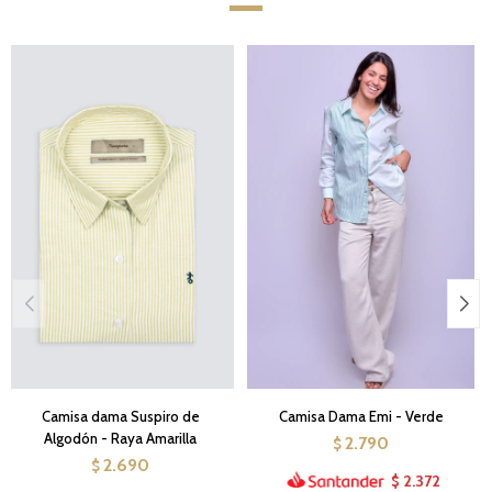
Camisa dama Suspiro de
Camisa Dama Emi - Verde
Algodón - Raya Amarilla
2.790
$
2.690
$
2.372
$