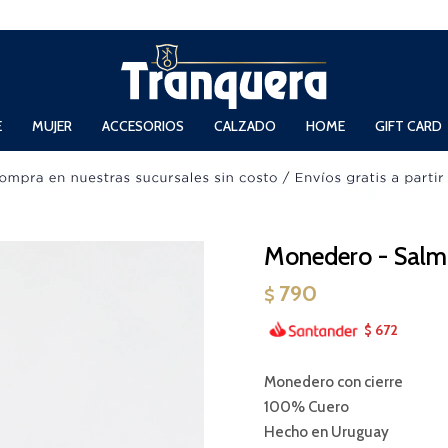
 Domingos de 11hs. a 13.30hs. y de 14hs. a 19hs.
E
MUJER
ACCESORIOS
CALZADO
HOME
GIFT CARD
Monedero - Sal
790
$
672
$
Monedero con cierre
100% Cuero
Hecho en Uruguay