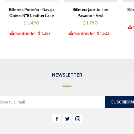
Billetera Porteña - Navaja
Billetera Jacinto con
Bil
Opinel N°8 Leather Lace
Pasador - Azul
1.490
1.790
$
$
1.267
1.522
$
$
NEWSLETTER
SUSCRIBIR


