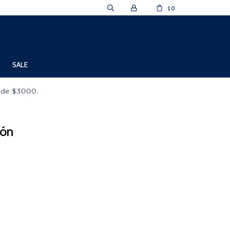
0
$
SALE
món