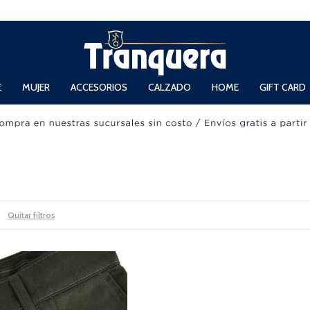
 Domingos de 11hs. a 13.30hs. y de 14hs. a 19hs.
E
MUJER
ACCESORIOS
CALZADO
HOME
GIFT CARD
Quitar filtros