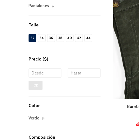
Pantalones
(6)
Talle
32
34
36
38
40
42
44
Precio
($)
OK
Color
Bomba
Verde
(1)
Composición