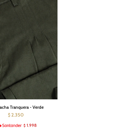
cha Tranquera - Verde
2.350
$
1.998
$