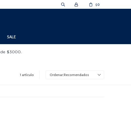
0
$
SALE
1 artículo
Recomendados