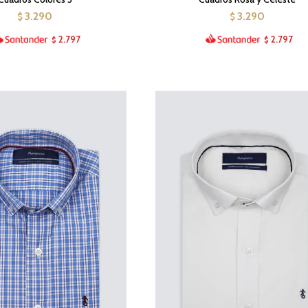
3.290
3.290
$
$
2.797
2.797
$
$