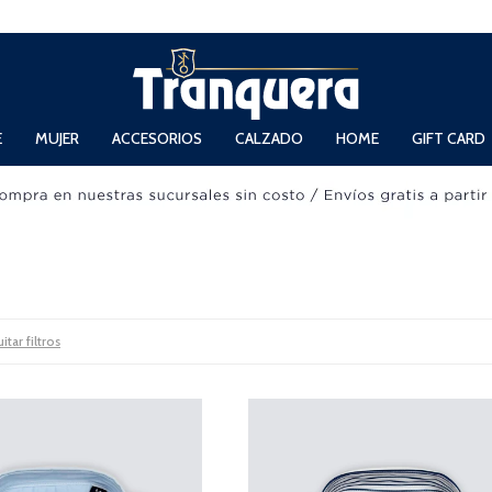
 Domingos de 11hs. a 13.30hs. y de 14hs. a 19hs.
E
MUJER
ACCESORIOS
CALZADO
HOME
GIFT CARD
itar filtros