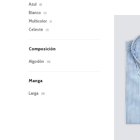
Azul
(8)
Blanco
(5)
Multicolor
(1)
Celeste
(5)
Composición
Algodón
(18)
Manga
Larga
(18)