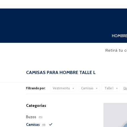
Lunes a Viernes de 10:00hs. a 20:00hs. Sábados de 10:00hs. a 19:00hs.
HOMBR
CAMISAS PARA HOMBRE TALLE L
Qu
Filtrando por:
Vestimenta
Camisas
Talle l
Categorías
Buzos
(15)
Camisas
(18)