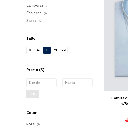
Camperas
(5)
Chalecos
(3)
Sacos
(5)
Talle
S
M
L
XL
XXL
Precio
($)
OK
Camisa d
s/B
Color
Rosa
(3)