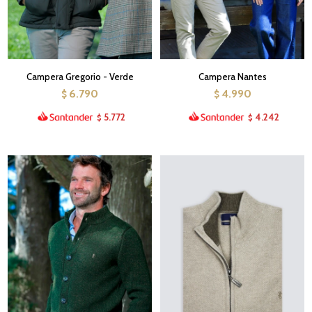
Campera Gregorio - Verde
Campera Nantes
6.790
4.990
$
$
5.772
4.242
$
$