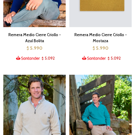
Remera Medio Cierre Criollo -
Remera Medio Cierre Criollo -
Azul Bolita
Mostaza
5.990
5.990
$
$
5.092
5.092
$
$