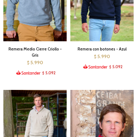
Remera Medio Cierre Criollo -
Remera con botones - Azul
Gris
5.990
$
5.990
$
5.092
$
5.092
$