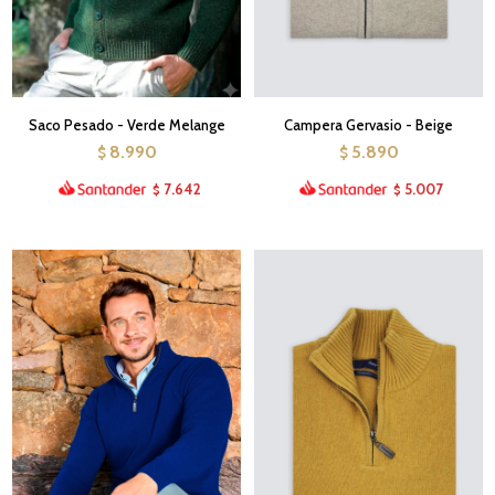
Saco Pesado - Verde Melange
Campera Gervasio - Beige
8.990
5.890
$
$
7.642
5.007
$
$