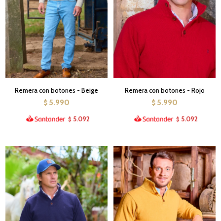
Remera con botones - Beige
Remera con botones - Rojo
5.990
5.990
$
$
5.092
5.092
$
$