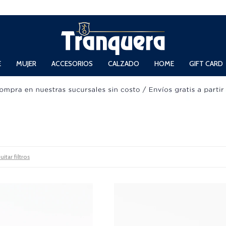
 Domingos de 11hs. a 13.30hs. y de 14hs. a 19hs.
E
MUJER
ACCESORIOS
CALZADO
HOME
GIFT CARD
uitar filtros