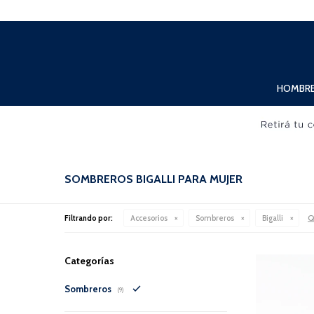
Lunes a Viernes de 10:00hs. a 20:00hs. Sábados de 10:00hs. a 19:00hs.
HOMBR
SOMBREROS BIGALLI PARA MUJER
Q
Filtrando por:
Accesorios
Sombreros
Bigalli
Categorías
Sombreros
(9)