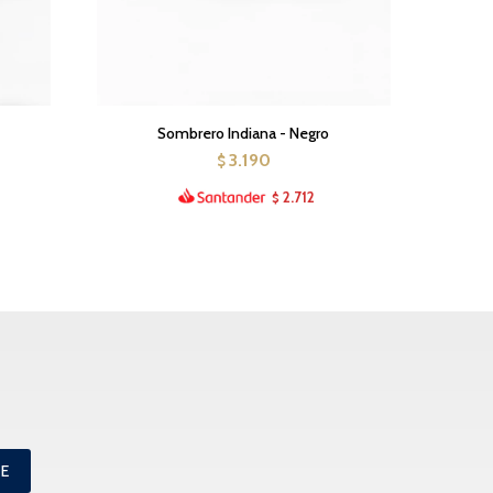
Sombrero Indiana - Negro
3.190
$
2.712
$
ME