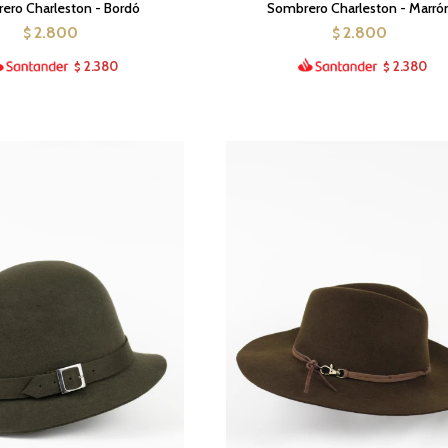
ero Charleston - Bordó
Sombrero Charleston - Marró
2.800
2.800
$
$
2.380
2.380
$
$