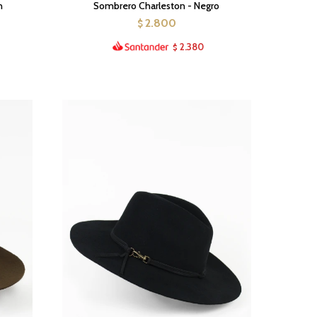
n
Sombrero Charleston - Negro
2.800
$
2.380
$