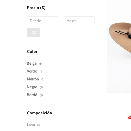
Precio
($)
OK
Color
Beige
(1)
Verde
(1)
Marrón
(2)
Negro
(3)
Bordó
(2)
Composición
Lana
(9)