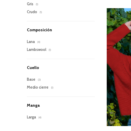
Gris
(1)
Crudo
(1)
Composición
Lana
(4)
Lambswool
(1)
Cuello
Base
(3)
Medio cierre
(1)
Manga
Larga
(4)