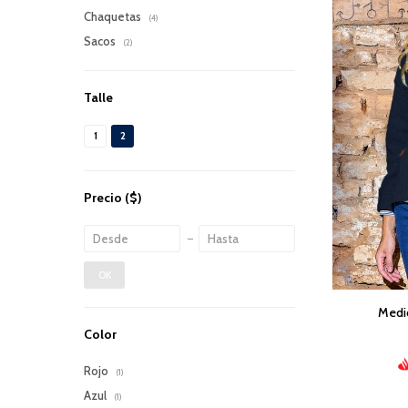
Chaquetas
(4)
Sacos
(2)
Talle
1
2
Precio
($)
OK
Medio
Color
Rojo
(1)
Azul
(1)