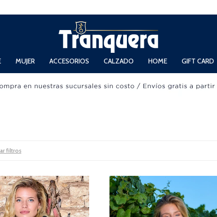
 Domingos de 11hs. a 13.30hs. y de 14hs. a 19hs.
E
MUJER
ACCESORIOS
CALZADO
HOME
GIFT CARD
ar filtros