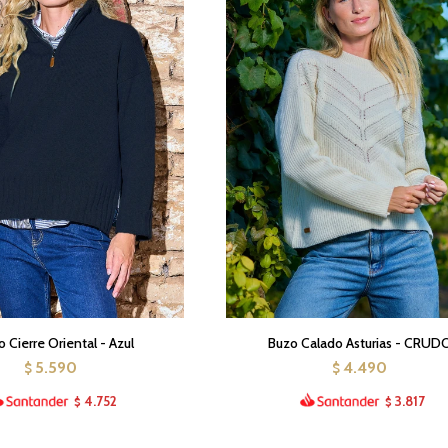
 Cierre Oriental - Azul
Buzo Calado Asturias - CRUD
5.590
4.490
$
$
4.752
3.817
$
$