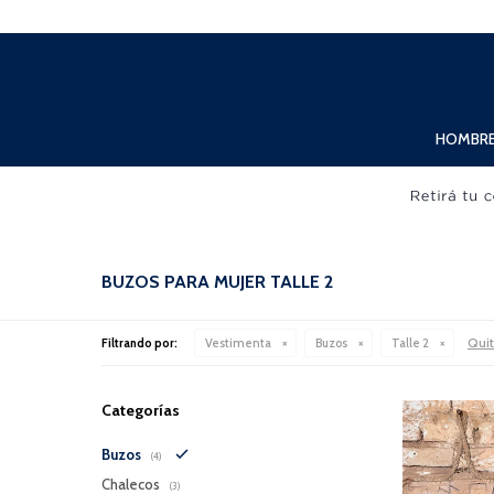
Lunes a Viernes de 10:00hs. a 20:00hs. Sábados de 10:00hs. a 19:00hs.
HOMBR
BUZOS PARA MUJER TALLE 2
Quit
Filtrando por:
Vestimenta
Buzos
Talle 2
Categorías
Buzos
(4)
Chalecos
(3)