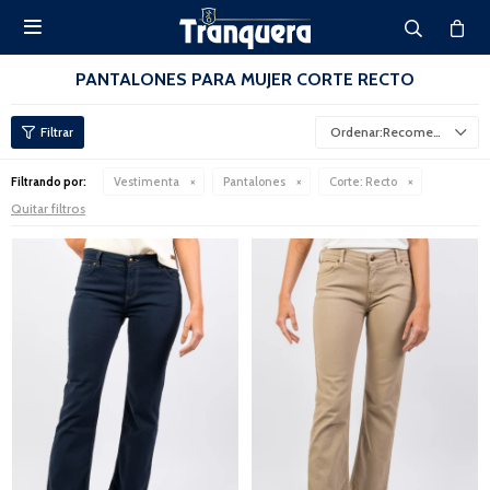

PANTALONES PARA MUJER CORTE RECTO
Recomendados
Filtrando por:
Vestimenta
Pantalones
Corte:
Recto
Quitar filtros