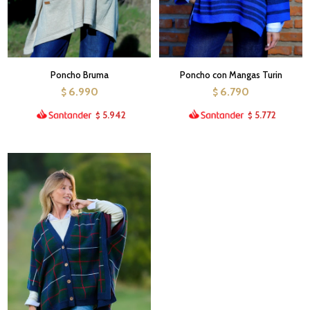
Poncho Bruma
Poncho con Mangas Turin
6.990
6.790
$
$
5.942
5.772
$
$