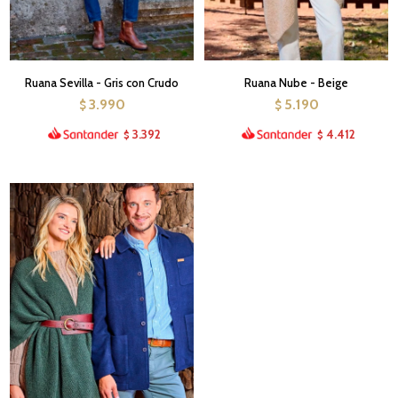
Ruana Sevilla - Gris con Crudo
Ruana Nube - Beige
3.990
5.190
$
$
3.392
4.412
$
$