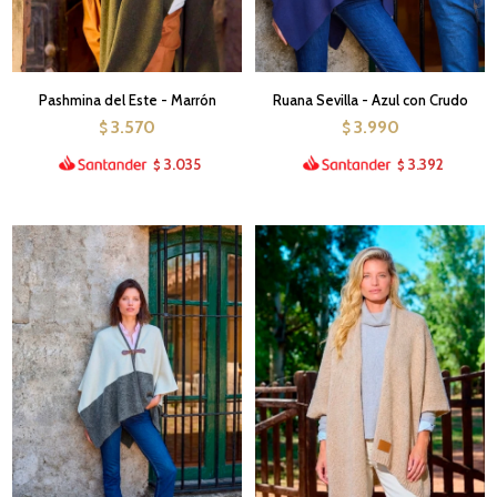
Pashmina del Este - Marrón
Ruana Sevilla - Azul con Crudo
3.570
3.990
$
$
3.035
3.392
$
$