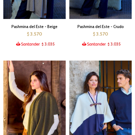
Pashmina del Este - Beige
Pashmina del Este - Crudo
3.570
3.570
$
$
3.035
3.035
$
$