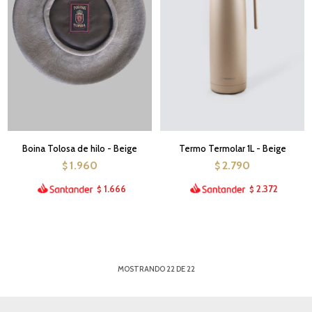
Boina Tolosa de hilo - Beige
Termo Termolar 1L - Beige
1.960
2.790
$
$
1.666
2.372
$
$
MOSTRANDO
22
DE
22