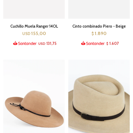
Cuchillo Muela Ranger 14OL
Cinto combinado Piero - Beige
155,00
1.890
USD
$
131,75
1.607
USD
$