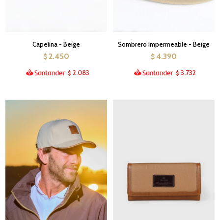
Capelina - Beige
Sombrero Impermeable - Beige
2.450
4.390
$
$
2.083
3.732
$
$