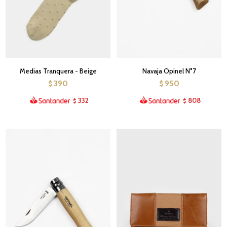
Medias Tranquera - Beige
Navaja Opinel N°7
390
950
$
$
332
808
$
$