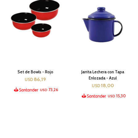
Set de Bowls - Rojo
Jarrita Lechera con Tapa
Enlozada - Azul
86,19
USD
18,00
USD
73,26
USD
15,30
USD