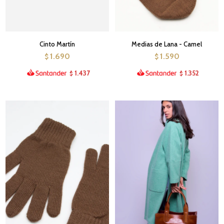
Cinto Martín
Medias de Lana - Camel
1.690
1.590
$
$
1.437
1.352
$
$