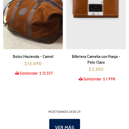
Bolso Hacienda - Camel
Billetera Camelia con Franja -
Pelo Claro
15.690
$
2.350
$
13.337
$
1.998
$
MOSTRANDO
24
DE
29
VER MÁS