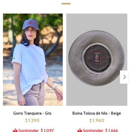
Gorro Tranquera - Gris
Boina Tolosa de hilo - Beige
1.290
1.960
$
$
1.097
1.666
$
$