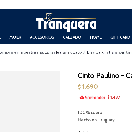
 Domingos de 11hs. a 13.30hs. y de 14hs. a 19hs.
E
MUJER
ACCESORIOS
CALZADO
HOME
GIFT CARD
Cinto Paulino - 
1.690
$
1.437
$
100% cuero.
Hecho en Uruguay.