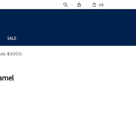
0
$
SALE
Camel