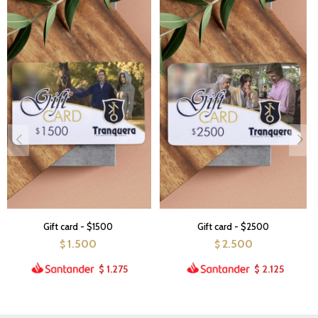
Gift card - $1500
Gift card - $2500
1.500
2.500
$
$
1.275
2.125
$
$