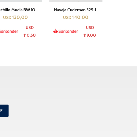
chillo Muela BW 10
Navaja Cudeman 325-L
130,00
140,00
USD
USD
USD
USD
110,50
119,00
ME