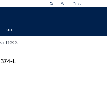
0
$
SALE
 374-L