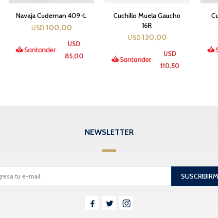
Navaja Cudeman 409-L
Cuchillo Muela Gaucho
Cu
16R
100,00
USD
130,00
USD
USD
USD
85,00
110,50
NEWSLETTER
SUSCRIBIR


