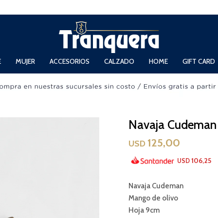
 Domingos de 11hs. a 13.30hs. y de 14hs. a 19hs.
E
MUJER
ACCESORIOS
CALZADO
HOME
GIFT CARD
Navaja Cudeman
125,00
USD
106,25
USD
Navaja Cudeman
Mango de olivo
Hoja 9cm