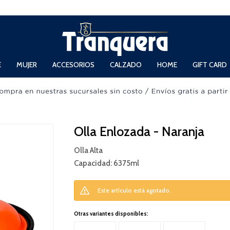
 Domingos de 11hs. a 13.30hs. y de 14hs. a 19hs.
E
MUJER
ACCESORIOS
CALZADO
HOME
GIFT CARD
Olla Enlozada - Naranja
Olla Alta
Capacidad: 6375ml
Este artículo está agotado.
Otras variantes disponibles: