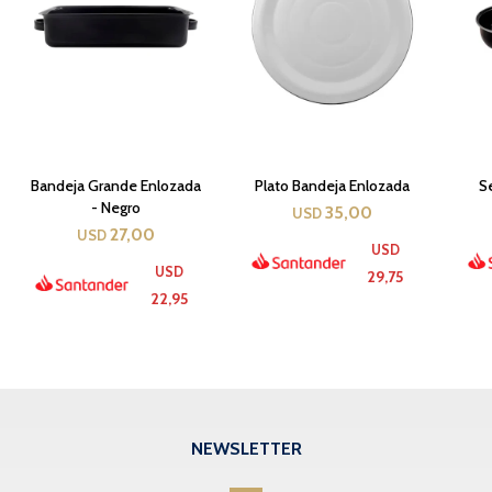
Bandeja Grande Enlozada
Plato Bandeja Enlozada
S
- Negro
35,00
USD
27,00
USD
USD
USD
29,75
22,95
NEWSLETTER