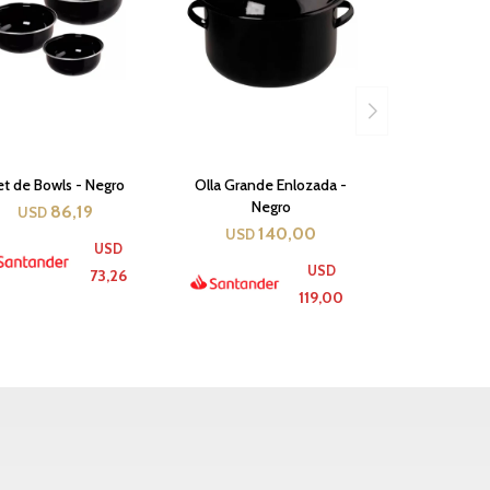
et de Bowls - Negro
Olla Grande Enlozada -
Negro
86,19
USD
140,00
USD
USD
USD
73,26
119,00