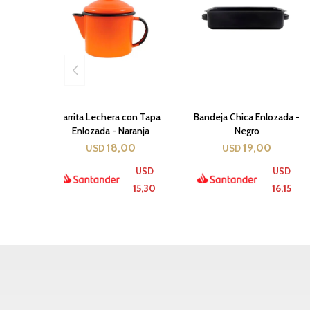
Jarrita Lechera con Tapa
Bandeja Chica Enlozada -
Enlozada - Naranja
Negro
18,00
19,00
USD
USD
USD
USD
15,30
16,15