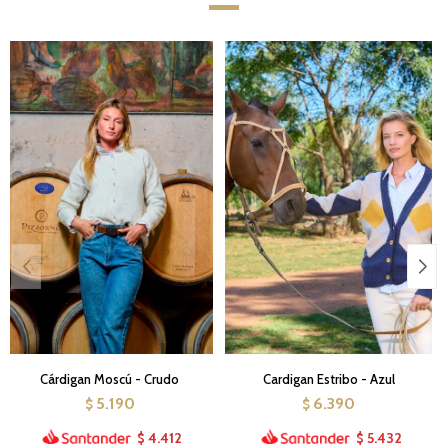
Cárdigan Moscú - Crudo
Cardigan Estribo - Azul
5.190
6.390
$
$
4.412
5.432
$
$