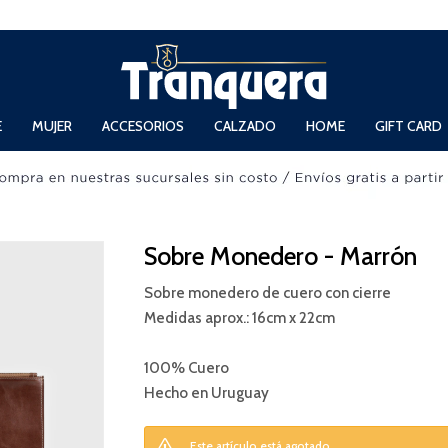
 Domingos de 11hs. a 13.30hs. y de 14hs. a 19hs.
E
MUJER
ACCESORIOS
CALZADO
HOME
GIFT CARD
Sobre Monedero - Marrón
Sobre monedero de cuero con cierre
Medidas aprox.: 16cm x 22cm
100% Cuero
Hecho en Uruguay
Este artículo está agotado.