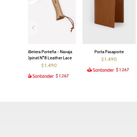
Billetera Porteña - Navaja
Porta Pasaporte
Opinel N°8 Leather Lace
1.490
$
1.490
$
1.267
$
1.267
$