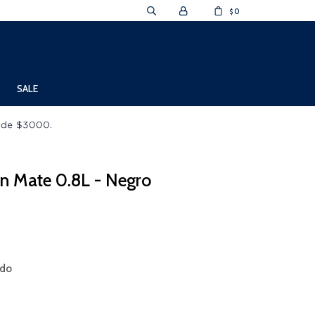
0
$
SALE
n Mate 0.8L - Negro
ido