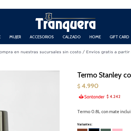
 Domingos de 11hs. a 13.30hs. y de 14hs. a 19hs.
E
MUJER
ACCESORIOS
CALZADO
HOME
GIFT CARD
Termo Stanley co
4.990
$
4.242
$
Termo 0.8L con mate inclu
Variantes: