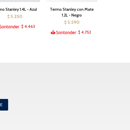
o Stanley 1.4L - Azul
Termo Stanley con Mate
1.2L - Negro
5.250
$
5.590
$
4.463
$
4.752
$
ME