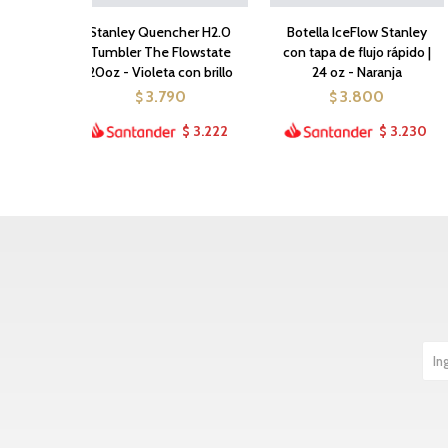
Stanley Quencher H2.0
Botella IceFlow Stanley
Tumbler The Flowstate
con tapa de flujo rápido |
20oz - Violeta con brillo
24 oz - Naranja
3.790
3.800
$
$
3.222
3.230
$
$