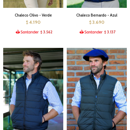
Chaleco Olivo - Verde
Chaleco Bernardo - Azul
4.190
3.690
$
$
3.562
3.137
$
$