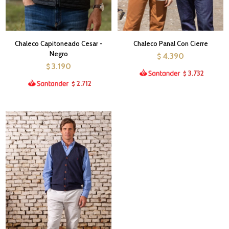
Chaleco Capitoneado Cesar -
Chaleco Panal Con Cierre
Negro
4.390
$
3.190
$
3.732
$
2.712
$