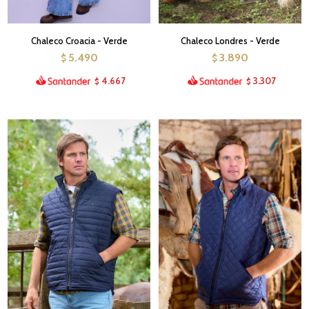
Chaleco Croacia - Verde
Chaleco Londres - Verde
5.490
3.890
$
$
4.667
3.307
$
$