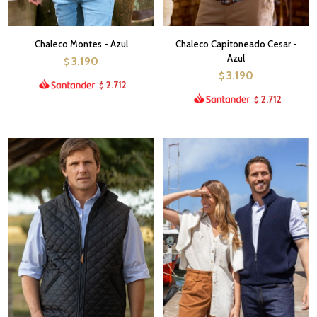
Chaleco Montes - Azul
Chaleco Capitoneado Cesar -
Azul
3.190
$
3.190
$
2.712
$
2.712
$