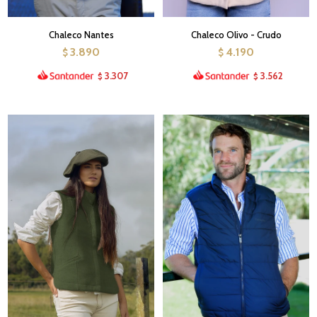
Chaleco Nantes
Chaleco Olivo - Crudo
3.890
4.190
$
$
3.307
3.562
$
$