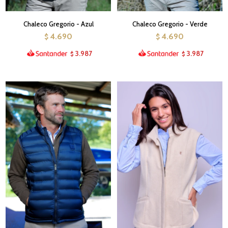
Chaleco Gregorio - Azul
Chaleco Gregorio - Verde
4.690
4.690
$
$
3.987
3.987
$
$