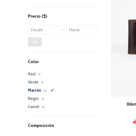
Precio
($)
OK
Color
Azul
(1)
Verde
(1)
Marrón
(4)
Negro
(1)
Bill
Camel
(4)
Composición