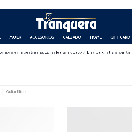
 Domingos de 11hs. a 13.30hs. y de 14hs. a 19hs.
E
MUJER
ACCESORIOS
CALZADO
HOME
GIFT CARD
Quitar filtros