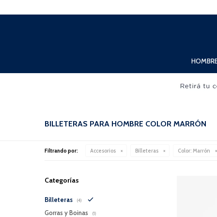
Lunes a Viernes de 10:00hs. a 20:00hs. Sábados de 10:00hs. a 19:00hs.
HOMBR
BILLETERAS PARA HOMBRE COLOR MARRÓN
Filtrando por:
Accesorios
Billeteras
Color:
Marrón
Categorías
Billeteras
(4)
Gorras y Boinas
(1)