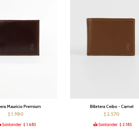
etera Mauricio Premium
Billetera Ceibo - Camel
1.980
2.570
$
$
1.683
2.185
$
$