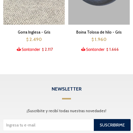
Gorra Inglesa - Gris
Boina Tolosa de hilo - Gris
2.490
1.960
$
$
2.117
1.666
$
$
NEWSLETTER
¡Suscribite y recibí todas nuestras novedades!
SUSCRIBIRME