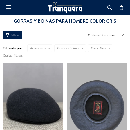

GORRAS Y BOINAS PARA HOMBRE COLOR GRIS
Recomendados
Filtrando por:
Accesorios
Gorras y Boinas
Color:
Gris
Quitar filtros