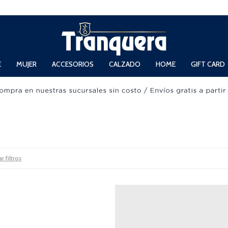
 Domingos de 11hs. a 13.30hs. y de 14hs. a 19hs.
E
MUJER
ACCESORIOS
CALZADO
HOME
GIFT CARD
r filtros