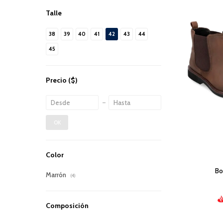
Talle
38
39
40
41
42
43
44
45
Precio
($)
OK
Color
Bo
Marrón
(4)
Composición