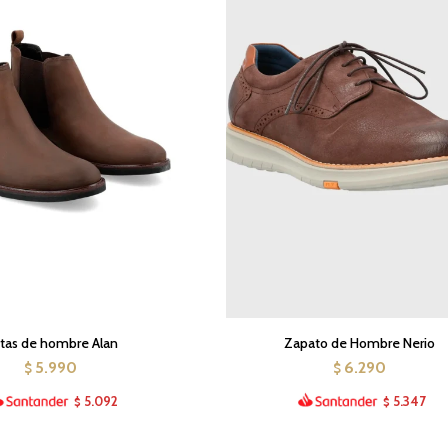
tas de hombre Alan
Zapato de Hombre Nerio
5.990
6.290
$
$
5.092
5.347
$
$