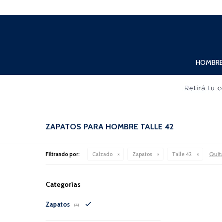
Lunes a Viernes de 10:00hs. a 20:00hs. Sábados de 10:00hs. a 19:00hs.
HOMBR
ZAPATOS PARA HOMBRE TALLE 42
Quita
Filtrando por:
Calzado
Zapatos
Talle 42
Categorías
Zapatos
(4)