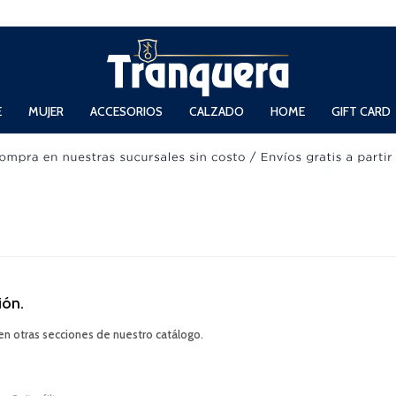
 Domingos de 11hs. a 13.30hs. y de 14hs. a 19hs.
E
MUJER
ACCESORIOS
CALZADO
HOME
GIFT CARD
ión.
 en otras secciones de nuestro catálogo.