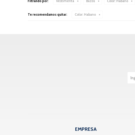
Filtrando por:
Vestimenta
Buzos
Color:
Habano
Te recomendamos quitar:
Color:
Habano
EMPRESA