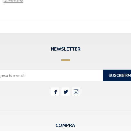
Quitar filtros
NEWSLETTER
SUSCRIBIR



COMPRA