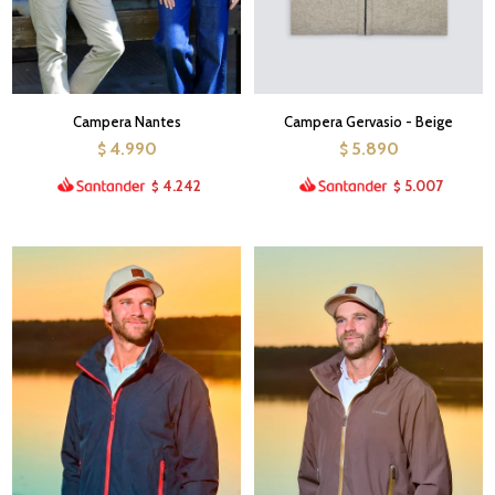
Campera Nantes
Campera Gervasio - Beige
4.990
5.890
$
$
4.242
5.007
$
$