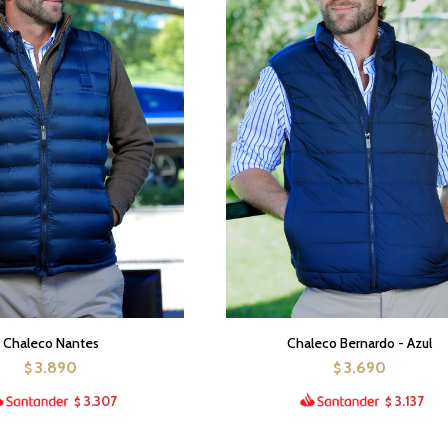
Chaleco Nantes
Chaleco Bernardo - Azul
3.890
3.690
$
$
3.307
3.137
$
$