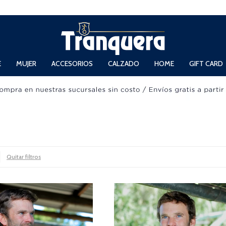
 Domingos de 11hs. a 13.30hs. y de 14hs. a 19hs.
E
MUJER
ACCESORIOS
CALZADO
HOME
GIFT CARD
Quitar filtros