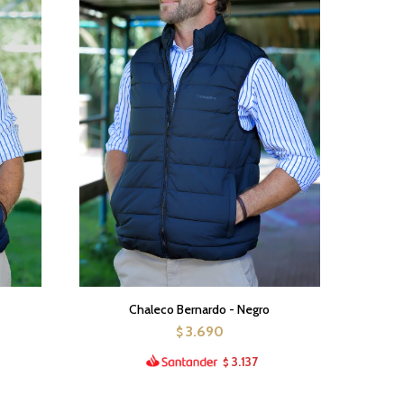
Chaleco Bernardo - Negro
3.690
$
3.137
$