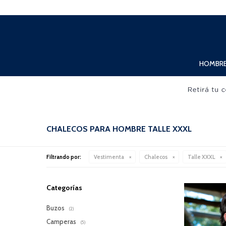
Lunes a Viernes de 10:00hs. a 20:00hs. Sábados de 10:00hs. a 19:00hs.
HOMBR
CHALECOS PARA HOMBRE TALLE XXXL
Filtrando por:
Vestimenta
Chalecos
Talle XXXL
Categorías
Buzos
(2)
Camperas
(5)