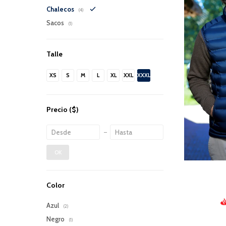
Chalecos
(4)
Sacos
(1)
Talle
XS
S
M
L
XL
XXL
XXXL
Precio
($)
OK
Color
Azul
(2)
Negro
(1)