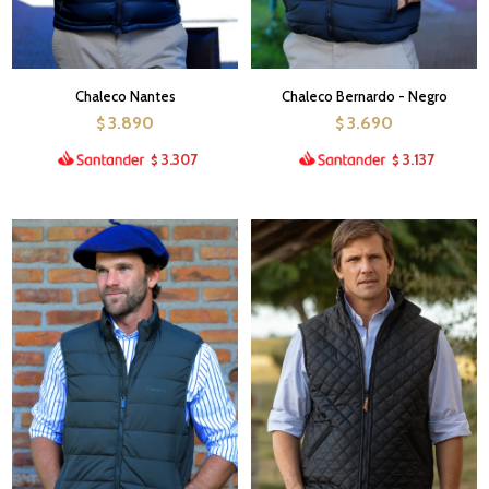
Chaleco Nantes
Chaleco Bernardo - Negro
3.890
3.690
$
$
3.307
3.137
$
$