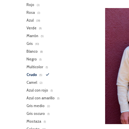
Rojo
(3)
Rosa
(3)
Azul
(38)
Verde
(9)
Marrón
(5)
Gris
(10)
Blanco
(8)
Negro
(1)
Multicolor
(1)
Crudo
(5)
Camel
(2)
Azul con rojo
(1)
Azul con amarillo
(1)
Gris medio
(2)
Gris oscuro
(1)
Mostaza
(1)