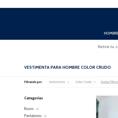
Lunes a Viernes de 10:00hs. a 20:00hs. Sábados de 10:00hs. a 19:00hs.
HOMBR
VESTIMENTA PARA HOMBRE COLOR CRUDO
Quitar filtro
Filtrando por:
Vestimenta
Color:
Crudo
Categorías
Buzos
(2)
Pantalones
(2)