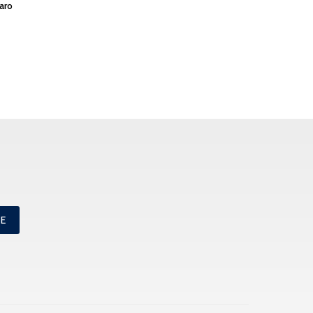
aro
ME