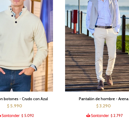
n botones - Crudo con Azul
Pantalón de hombre - Arena
5.990
3.290
$
$
5.092
2.797
$
$