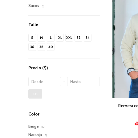
Sacos
(1)
Talle
S
M
L
XL
XXL
32
34
36
38
40
Precio
($)
OK
Remera co
Color
Beige
(12)
Naranja
(1)