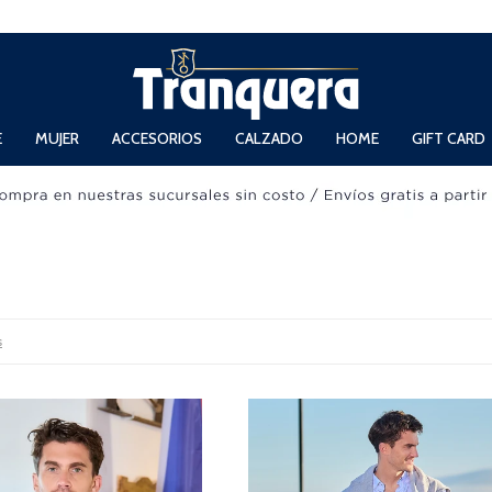
 Domingos de 11hs. a 13.30hs. y de 14hs. a 19hs.
E
MUJER
ACCESORIOS
CALZADO
HOME
GIFT CARD
s