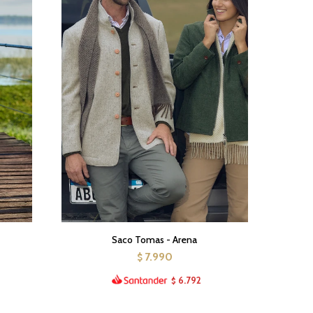
Saco Tomas - Arena
7.990
$
6.792
$