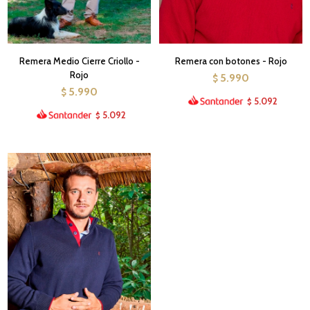
Remera Medio Cierre Criollo -
Remera con botones - Rojo
Rojo
5.990
$
5.990
$
5.092
$
5.092
$