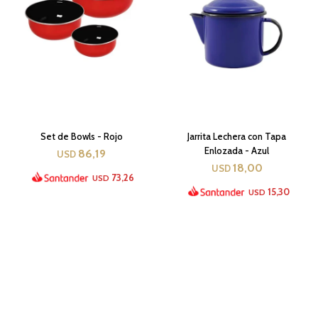
Set de Bowls - Rojo
Jarrita Lechera con Tapa
Enlozada - Azul
86,19
USD
18,00
USD
73,26
USD
15,30
USD