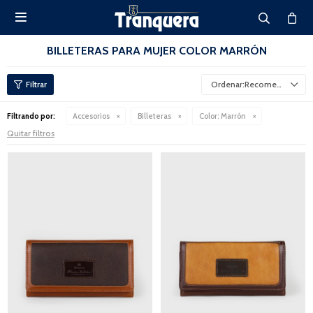

BILLETERAS PARA MUJER COLOR MARRÓN
Recomendados
Filtrando por:
Accesorios
Billeteras
Color:
Marrón
Quitar filtros