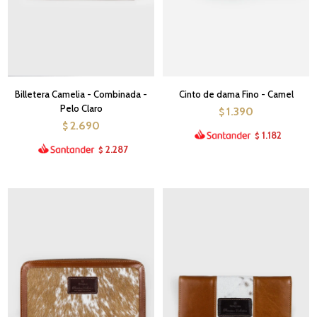
Billetera Camelia - Combinada -
Cinto de dama Fino - Camel
Pelo Claro
1.390
$
2.690
$
1.182
$
2.287
$