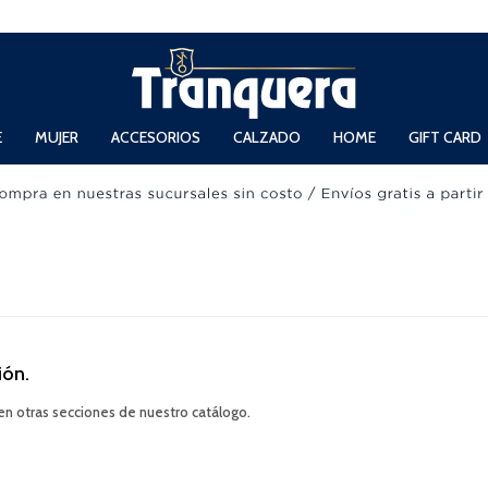
 Domingos de 11hs. a 13.30hs. y de 14hs. a 19hs.
E
MUJER
ACCESORIOS
CALZADO
HOME
GIFT CARD
ión.
 en otras secciones de nuestro catálogo.