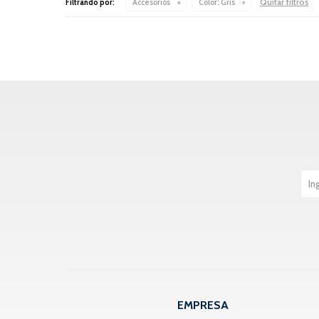
Quitar filtros
Filtrando por:
Accesorios
Color:
Gris
EMPRESA