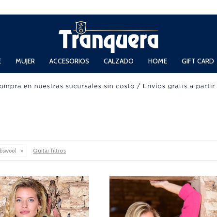
 Domingos de 11hs. a 13.30hs. y de 14hs. a 19hs.
E
MUJER
ACCESORIOS
CALZADO
HOME
GIFT CARD
Quitar filtros
bswool