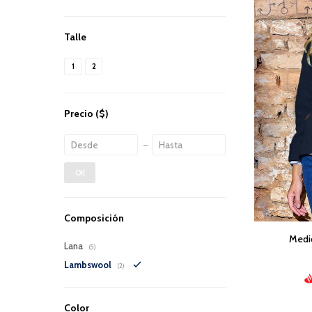
Talle
1
2
Precio
($)
OK
Composición
Medio
Lana
(5)
Lambswool
(2)
Color