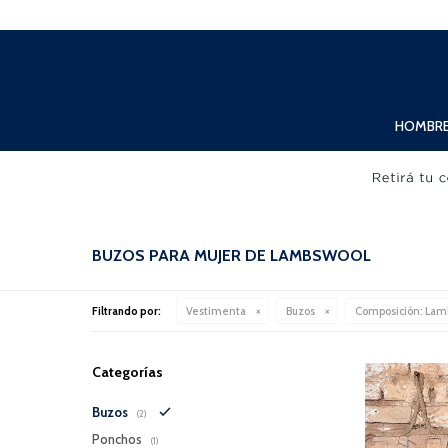
Lunes a Viernes de 10:00hs. a 20:00hs. Sábados de 10:00hs. a 19:00hs.
HOMBR
BUZOS PARA MUJER DE LAMBSWOOL
Filtrando por:
Vestimenta
Buzos
Composición:
Lam
Categorías
Buzos
(2)
Ponchos
(1)