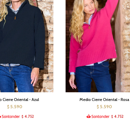
 Cierre Oriental - Azul
Medio Cierre Oriental - Rosa
5.590
5.590
$
$
4.752
4.752
$
$