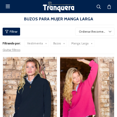

BUZOS PARA MUJER MANGA LARGA
Recomendados
Filtrando por:
Vestimenta
Buzos
Manga:
Larga
Quitar filtros