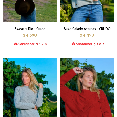
Sweater Río - Crudo
Buzo Calado Asturias - CRUDO
4.590
4.490
$
$
3.902
3.817
$
$