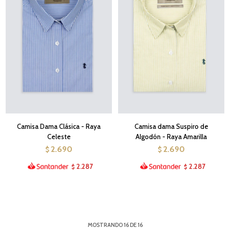
Camisa Dama Clásica - Raya
Camisa dama Suspiro de
Celeste
Algodón - Raya Amarilla
2.690
2.690
$
$
2.287
2.287
$
$
MOSTRANDO
16
DE
16