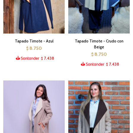
Tapado Timote - Azul
Tapado Timote - Crudo con
Beige
8.750
$
8.750
$
7.438
$
7.438
$