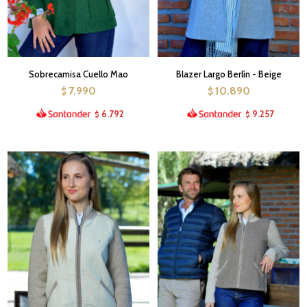
Sobrecamisa Cuello Mao
Blazer Largo Berlín - Beige
7.990
10.890
$
$
6.792
9.257
$
$