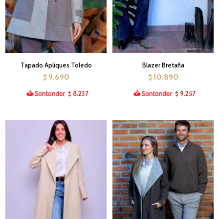
Tapado Apliques Toledo
Blazer Bretaña
9.690
10.890
$
$
8.237
9.257
$
$