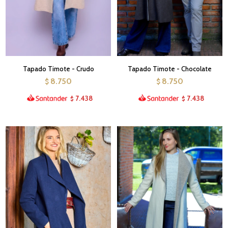
Tapado Timote - Crudo
Tapado Timote - Chocolate
8.750
8.750
$
$
7.438
7.438
$
$