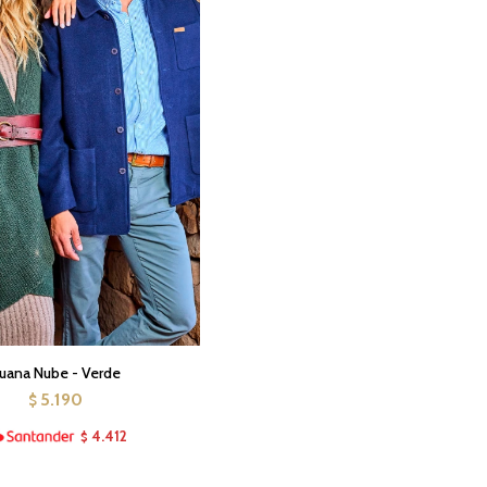
uana Nube - Verde
5.190
$
4.412
$