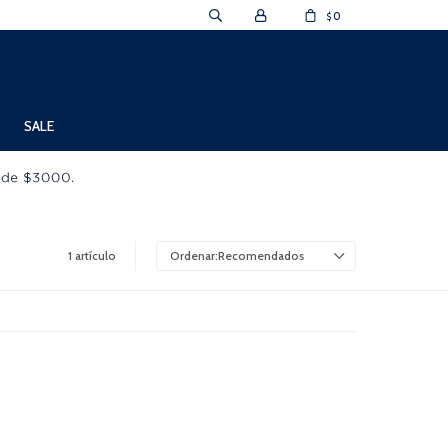
0
$
SALE
1 artículo
Recomendados