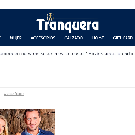
 Domingos de 11hs. a 13.30hs. y de 14hs. a 19hs.
E
MUJER
ACCESORIOS
CALZADO
HOME
GIFT CARD
Quitar filtros