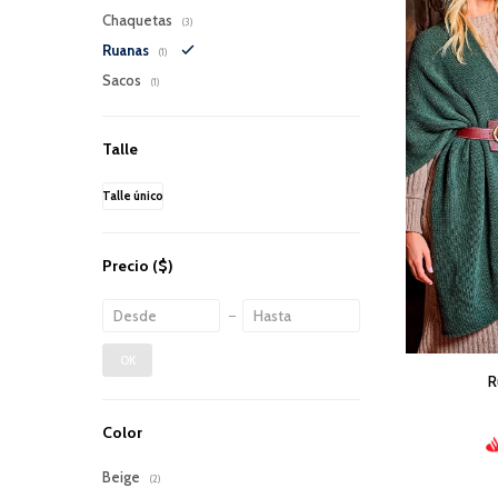
Chaquetas
(3)
Ruanas
(1)
Sacos
(1)
Talle
Talle único
Precio
($)
OK
R
Color
Beige
(2)