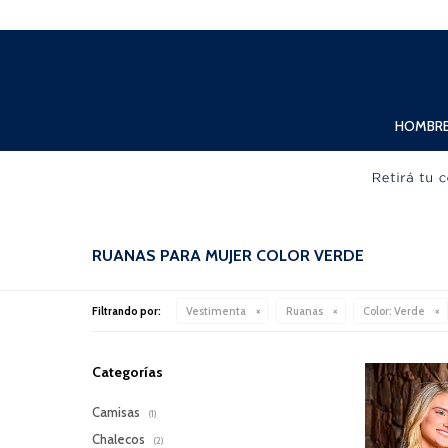
Lunes a Viernes de 10:00hs. a 20:00hs. Sábados de 10:00hs. a 19:00hs.
HOMBR
RUANAS PARA MUJER COLOR VERDE
Filtrando por:
Vestimenta
Ruanas
Color:
Verde
Categorías
Camisas
(1)
Chalecos
(2)