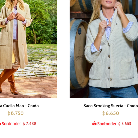
a Cuello Mao - Crudo
Saco Smoking Suecia - Crud
8.750
6.650
$
$
7.438
5.653
$
$