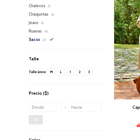
Chalecos
(1)
Chaquetas
(3)
Jeans
(1)
Ruanas
(4)
Sacos
(3)
Talle
Talle único
M
L
1
2
3
Precio
($)
Cap
OK