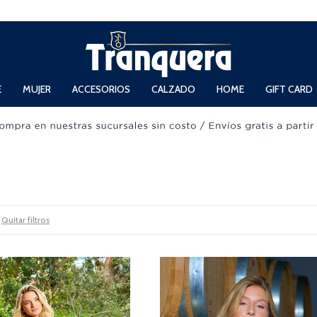
 Domingos de 11hs. a 13.30hs. y de 14hs. a 19hs.
E
MUJER
ACCESORIOS
CALZADO
HOME
GIFT CARD
Quitar filtros