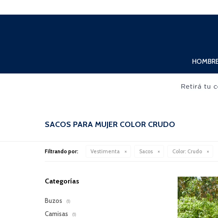
Lunes a Viernes de 10:00hs. a 20:00hs. Sábados de 10:00hs. a 19:00hs.
HOMBR
SACOS PARA MUJER COLOR CRUDO
Filtrando por:
Vestimenta
Sacos
Color:
Crudo
Categorías
Buzos
(1)
Camisas
(1)