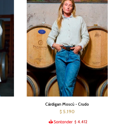
o
Cárdigan Moscú - Crudo
5.190
$
4.412
$